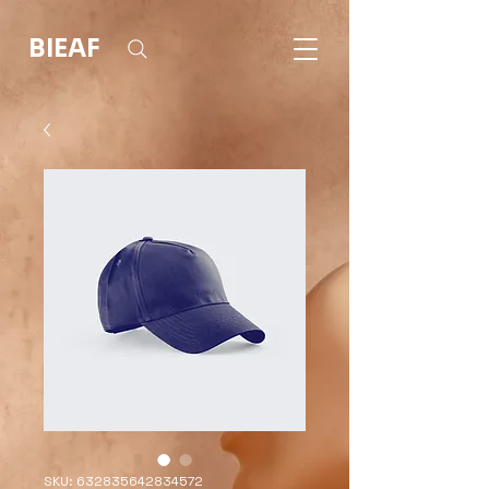
BIEAF
SKU: 632835642834572