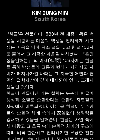
가장 표편적인 구성요소부터 시작하여 구체적 부
분으로 진행시킨다. 표현 재료에 구애 받지 않으
KIM JUNG MIN
며 카피조차 생략함 속에서 감상자와 작가의 절대 
South Korea
자유적 속성에서 커뮤니케이션 시킨다. 누구보다 
달을 사랑하는 작가, 오늘의 작품을 보며 주석적 
차원에 서서 이 글을 가름한다.

‘한글’은 선물이다. 580년 전 세종대왕은 백
앞으로 김종대 작가의 창작영역에 더욱 폭 넓은 
성을 사랑하는 마음과 백성을 편리하게 하고
발전이 있기를 기원한다.

싶은 마음을 담아 몸소 글을 짓고 한글 108자
2024. 1 민 병 일 (예술비평, 미학박사)
로 풀어서 그 지극한 마음을 다하셨다. 『훈민
정음언해본』의 어제(御製) 108자에는 한글
을 통해 백성들의 고통과 번뇌가 사라지고 자
비가 퍼져나가길 바라는 그 지극한 애민과 편
민의 철학사상이 깊이 내재되어 있다. 그래서
선물인 것이다.
한글이 만들어진 기본 철학은 우주의 만물이
생성과 소멸로 순환한다는 순환의 자연철학
사상에서 비롯되었다. 이는 곧 한글이 우주만
물의 순환적 체계 속에서 끊임없이 생명력을
잉태하고 있음을 말해준다. 한글은 자연 속에
서 나왔고 그 흐름 속에 순환적 체계의 구조에
따라 비록 간단하고 편리하지만 무궁한 전환
이 가능한 말이자 글이다. 천지만물을 모두 묘