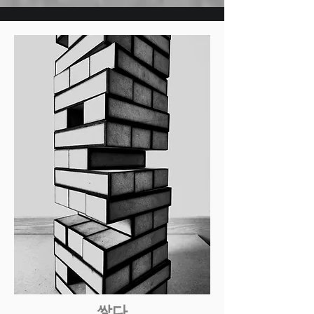
학위취득(미술치료사)

-경력: 동래미술인협회 이사, 
부산국제환경예술제 운영위
원, 창작미술협회 회원, G-
ART 회원, 금빛미술인협회 회
원. 

전) 한국국제대학교 초등특수
교육학과 교수, 꿈나래대학(발
달장애인 비학위과정) 주무교
수

 - 현) 통합예술치유센터 센터
장, 부산대학교 특수교육학과 
및 꿈나래대학 외래교수
쌓다