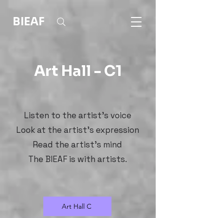
BIEAF
Art Hall - C1
Listen to the artist's voice
Look at the artist's expression
Read the artist's mind
The BIEAF is with artists.
Art Hall C