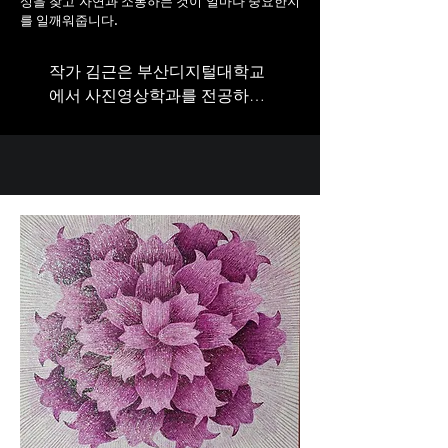
성을 찾고 자연과 소통하는 것이 얼마나 중요한지
를 일깨워줍니다.
작가 김근은 부산디지털대학교
에서 사진영상학과를 전공하며, 
독창적이고 감각적인 작품으로 
주목받고 있는 사진 작가입니
다. 태국 치앙마이 팝타이전, 제
주 체크인포토페어를 비롯해 10
여 회 이상의 국내외 전시에 참
여하며 다양한 관객과 소통해왔
습니다. 저의 작품은 자연과 인
간의 조화, 시간의 흐름 속에서 
드러나는 아름다움을 포착하는 
데 중점을 두고 있으며, 이번 '오
래된 미래' 전시에서도 그 독특
한 시각과 감성을 선보일 예정
입니다.