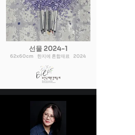
원은 시각적 특수성의 우수함을 지닌 조형체로서 
KDC전국대학(원)생 디자인대전, 부산옥외광고대
마전을 통해 달이 인간 정신의 끊임없이 변화하는 
원의 내재된 의미도 우리생활과 밀접한 관계 속에 
상전, 제51회대한민국공예품대전 부산대회 등 
풍경에 대한 은유가 되는 이 천상의 여정에 여러
있으며 의미의 확대 속에서는 환(丸), 구(球), 나선
심사위원 역임, 국립수산과학원, 조달청 등 정부
분을 초대합니다. 달 그림을 바라보며 빛과 그림
(螺旋)형을 형태에 맞게 작품에 응용하는데 김종
지방·기관,단체의 관공서 및 기업체 제안서평가
자를 모두 품은 음양에서 위로를 얻고, 달에 대한 
대 작가는 이를 기의적으로 혹은 기표적으로 표현
위원 심사 수십여 회

소망이 조화롭고 풍요로운 마음의 길을 열어주기
하여 상징 자체가 주관성에 의해 침투된 객체성으
1회 개인전(중국,텐진), 2회 초대개인전(부산,부
를 바랍니다. 당신의 예술 여행이 달의 마법과 내
로 작품 전체로서의 구성을 하는 능력의 소유자
미아트홀), 3회 초대개인전(부산,갤러리화인),

부와 그 너머의 심오한 아름다움을 축하하는 데서 
다. 또한 작가로서의 다의성이나 일반적인 감상자
4회 초대개인전(부산,이젤갤러리), 부산미술대
오는 평온함으로 가득 차기를 바랍니다. 

가 해석 할 수 있는 해석의 가변성을 넓혀 주고 있
선물 2024-1
전, 부산국제디자인어워드 초대작가전 외 155여 
달의 안부로, 달을 닮은 일러스트레이터 [김종대]
다. 다시 해석하면 그의 작품은 애매성이 없으며 
회

62x60cm 한지에 혼합재료 2024
테일(동화)화 되어진 일러스트이며 근본적으로 개
경남산업디자인전람회추천작가, (사)부산미술대
인주의(주관성)가 아닌 디자인의 양심으로 보고 
전, (재)부산국제디자인어워드, (재)부산국제디자
있다.

인제, (사)한국시각디자이너(KDC)협회 초대작가

객관성이란 일반론적으로 자유영혼의 영역이라
(사)부산미협디자인분과, 한국시각디자이너
기보다는 현대인의 논리적 영역이다. 필경 우리는 
(KDC)협회, (사)한국해양디자인기술연구원 이사

객관적 견해를 중시하는 편견이란 오류에 접하기 
(사)부산국제디자인제운영위원회, (사)부산시각
쉬우나 오늘날의 넓은 의미의 ‘아트’는 객관적이
디자인협회, (사)부산옥외광고협의회운영위원회 
며 주관적인 참여가 모두 중요하다.

위원

이제 그의 작품을 곰곰이 감상해 보자.

대한민국디자인공로대상, 2019 THE BEST OF 
대상의 주체는 섬약하리만치 예민하게 공간 구성
DESIGNER, 제9회올해의 청년작가상, 부산미술
을 하고 있다. 그가 즐겨하는 달과 토끼의 구성이
대전대상 외 디자인공모전 230여회 수상
나 구도에서 바탕은 꽉 채워지지 않고 남겨진 공
간, 여백, 필드를 절묘하게 살리고 있다. 이렇게 그
는 평소 작업할 때 모든 디테일을 몰아넣지 않고 