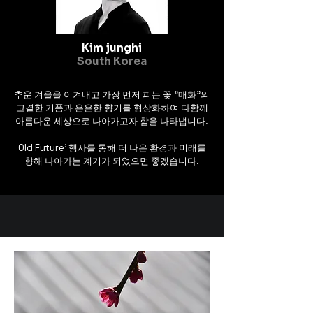
국전각협회 부회장을 맡고 있
다. 

개인전 8회와 국제아트페어 
Kim junghi
30여회, 초대전 및 단체전을 
South Korea
300여회를 참여하였다. 2019
년 한국미술협회 미술문화상 
추운 겨울을 이겨내고 가장 먼저 피는 꽃 "매화"의
수상, 2022년 대한민국 죽농
고결한 기품과 은은한 향기를 형상화하여 다함께
예술상 신진작가상 등을 수상
아름다운 세상으로 나아가고자 함을 나타냅니다.
하는 한편, 스위스 취리히국제
Old Future' 행사를 통해 더 나은 환경과 미래를
아트페어, 코엑스 조형아트페
향해 나아가는 계기가 되었으면 좋겠습니다.
어, 부산 국제아트페어 등 30
여회를 포함해서 개인전 8회 
및 그룹전을 200여 회 등 다양
한 전시회에 참여하고 있다. 

1988년 서예 작품으로 출발해
서 1990년부터는 전각으로 본
격적인 작품 세계를 열기 시작
했다. 박사과정에서 고전문학
을 전공한 인문적 소양 속에 옛