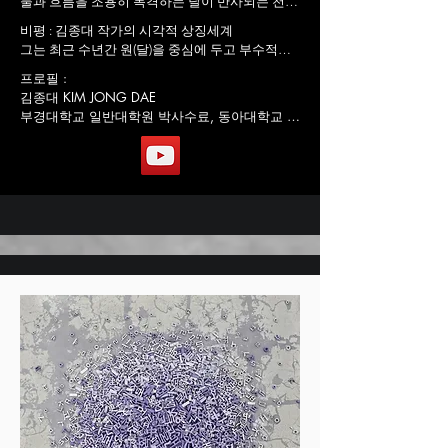
물과 흐름을 조용히 목격하는 달이 반사되는 천상
의 영역에 오신 것을 환영합니다. 일러스트레이터
비평 : 김종대 작가의 시각적 상징세계

로서 나의 창작 여정은 동양 음양의 심오한 철학
그는 최근 수년간 원(달)을 중심에 두고 부수적인 
과 깊이 얽혀 있으며, 나의 작업을 통해 천상의 수
기의적 생물체(토끼)나 기표에 의한 합의적 표식
프로필 :

호신인 달에게 소원을 빌어 마음의 안녕을 기리고
으로 공동체적인 소통을 염두에 두고 비주얼 발상 
김종대 KIM JONG DAE

자 합니다. 동양 사상의 영역에서 음양은 존재의 
아래 드러난 공간 구성의 작품을 하고 있다.

부경대학교 일반대학원 박사수료, 동아대학교 교
이중적 성격, 즉 함께 조화로운 전체를 창조하는 
아울러 그의 드로잉은 매우 단순화되어 있고 시각
육대학원 석사, 부경대학교 산업디자인학과 학사

것을 상징합니다. 이 섬세한 균형을 천상에서 구
적 전이가 빠르며 명확하나 한편 그 속에는 암시
부산경상대학교 디지털아트디자인과 교수, 디자
현한 달은 빛과 꿈, 현실의 상호 작용을 탐구하기 
적으로 창조된 기호의 해석체로 구성되어 있다. 
인전문회사‘두손컴’디자인실장 역임

위한 완벽한 캔버스입니다. 나는 창작 드로잉을 
작품에 등장하는 달과 토끼라는 테마를 가지고 객
경남밀양시경관위원회, 김해시도시개발공사기
할 때마다 부드러운 초승달 모양부터 완전하고 빛
관적 실체를 그 만의 주관적 논리와 함께 풀어나
술자문위원회 , 경상남도건축경관교통공동위원
나는 구체에 이르기까지 달의 무수한 단계를 탐구
가는 작업의 반전을 거듭하는 동안 창작의 과정은 
회, 부산진해경제자유구역청경관위원회, 부산교
합니다. 각 단계는 인간 경험의 다양한 측면을 나
메타사고(크리에이티브 과정)에 몰입되고 이와 같
통공사디자인심의위원회, 부산시연재구경관위
타내며, 삶 속에서 다양한 기복의 순환적 특성을 
이 일상에 있어서 특정한 주제에 몰입되다보면 보
원회 , 김해시경관위원회, 부산시부산진구경관위
반영합니다. 떠오르는 달은 성장, 희망, 열망의 상
편적으로 현실성을 떠나 텍스트나 콘텐츠가 보여
원회 , 부산시중구경관위원회, 경상남도 공동위
승을 상징하고, 지는 달은 성찰, 해방, 조용한 성찰
주고 지각시켜주는 가상의 세계로 전이되듯한 판
원회, 경상남도경관위원회 , 부산광역시경관위원
의 순간을 의미합니다. 달에게 소원을 비는 행위
타지를 보여주게 된다.

회 심의위원 / 한국콘텐츠진흥원, 부산시미술작
는 내 예술 레퍼토리에서 특별한 자리를 차지합니
달과 토끼라는 대상은 우리와 시각적으로 친숙하
품심의위원회, 국립부산과학관 전문가 인력풀, 
다. 이는 지상과 천상을 연결하는 풍부한 문화적 
며 특히 이 두 대상의 관계는 자고로 내러티브한 
한국과학창의재단, 영상물등급위원회, 부산디자
전통에 내재된 의식입니다. 이 그림에서 달은 우
관계이다. 이 점에 김종대 작가는 이를 순수히 받
인진흥원, 조달청실물모형디자인 평가위원 / 과
주의 친구이자 우리가 속삭이는 희망과 꿈에 귀를 
아들여 그의 내적인 심상과 아우르는 표현 양식으
학기술인등록(국가과학기술지식정보서비스), 국
기울이는 자비로운 힘이 됩니다. 섬세한 등불처럼 
로 구현하고 있다.

가인재DB등록(인사혁신처) / 부산국제디자인어
소망은 의도의 에너지와 긍정적인 변화의 약속을 
워드, 부산산업디자인전람회, 부산미술대전, 
담고 밤하늘로 솟아오릅니다. “달달 무슨 달” 테