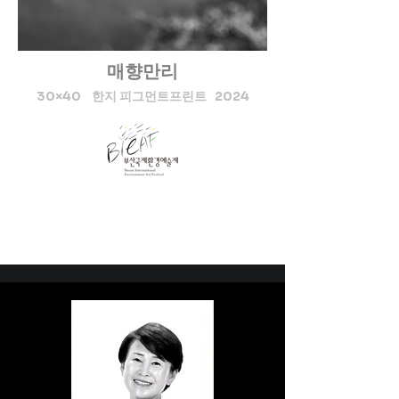
전해온 ‘선물’인 『훈민정음언
해본』의 어제부분을 입체적
인 꽃의 형상으로 형상화한 것
매향만리
이다. 지금 한글은 그 지극한 
30×40 한지 피그먼트프린트 2024
애민과 편민의 철학사상을 뛰
어넘어 전 세계로 무한한 생명
력으로 꽃피우고 있다. 이에 그 
향기로움을 세상 밖으로 더욱 
그윽하게 펼쳐보이고자 하였
다. ""김정민은 계명대학교 미
술대학과 동 대학원을 졸업하
고, 중앙대학교 일반대학원을 
졸업하였다. 2005년부터 현재
까지 20여 년 동안 중앙대학
교, 서울교육대학교, 이화여자
대학교, 경희대학교 등에서 강
의하였으며, 현재는 수원대학
교 미술대학원 특임교수 및 한