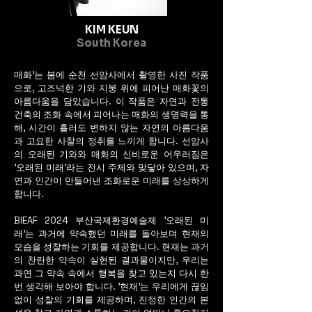
서 작업을 시작하기 전에 거치
는 과정이 있다. 바로 인간에 
KIM KEUN
South Korea
대한 사유, 타자와 작가 본인에 
대한 성찰이다.
매화'는 봄에 순천 선암사에서 촬영한 사진 작품
으로, 고즈넉한 기와 지붕 위에 피어난 매화꽃의
아름다움을 담았습니다. 이 작품은 자연과 전통
건축의 조화 속에서 피어나는 매화의 생명력을 통
해, 시간이 흘러도 변하지 않는 자연의 아름다움
과 고요한 사찰의 정취를 느끼게 합니다. 선암사
의 오래된 기와와 매화의 신비로운 어우러짐은
'오래된 미래'라는 전시 주제와 맞닿아 있으며, 자
연과 인간이 만들어낸 조화로운 미래를 상상하게
합니다.
BIEAF 2024 부산국제환경예술제 '오래된 미
래'는 과거에 약속했던 미래를 돌아보며 현재의
모습을 성찰하는 기회를 제공합니다. 현재는 과거
의 찬란한 약속이 실현된 결과물이지만, 우리는
과연 그 약속 속에서 행복을 찾고 있는지 다시 한
번 생각해 보아야 합니다. '현재'는 우리에게 끊임
없이 성찰의 기회를 제공하며, 진정한 인간의 본