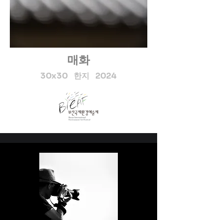
것을 바탕으로 현대적인 시각
을 접목하여 법고창신(法古創
新)하는 길을 걷고 있다. 평면
예술로 인지되었던 전각(篆刻)
을 현대적인 감각으로 새롭게 
매화
해석하여 조형예술로 재창조
하며 대중과 평단에 신선한 반
30x30 한지 2024
향을 주는 중이다. 

현재 훈민정음 언해본, 시경의 
천보 시를 주요 주제로 삼아, 
자연의 순환 원리와 영속성을 
조형이념으로, 이 시대를 말하
는 조형원리와 요소를 갖춘 작
품을 추구한다. 단순히 보이는 
것만 보는 것이 아니라 이면의 
세계, 내면의 가치를 통찰해야 
작품에 깊이를 더할 수 있다는 
본인만의 예술철학인 동시에 
삶의 기준으로 창작한다. 그래