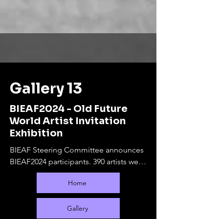
Gallery 13
BIEAF2024 - Old Future
World Artist Invitation
Exhibition
BIEAF Steering Committee announces 
BIEAF2024 participants. 390 artists were 
selected from 65 countries.

Home
The online exhibition will run from 
September 10, 2024 to February 28, 
2025. During this period, offline 
Gallery