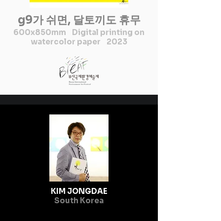
g9가 쉬면, 달토끼도 휴무
600x850mm Digital printing on
watercolor paper 2023
KIM JONGDAE
South Korea