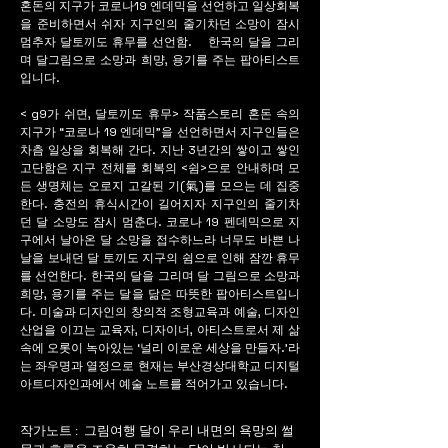
혼돈의 지구가 코로나19 엔데믹을 선언하고 일상회복
을 준비하면서 쉬자 지구인의 줄기차던 소망이 잠시
멈추자 달토끼도 휴무를 선언함. 한국의 달을 그리
며 달그림으로 소망과 희먕, 용기를 주는 팝아티스트
입니다.
< g9가 쉬면, 달토끼도 휴무> 작품스토리 혼돈 속의
지구가 “코로나 19 엔데믹”을 선언하면서 지구인들은
차츰 일상을 회복해 간다. 지난 3년간의 쌓이고 쌓인
고단함은 지구 전체를 회복의 <쉼>으로 안내하며 모
든 생명체는 오로지 고갈된 기(氣)를 모으는 데 집중
한다. 충전의 휴식시간이 길어지자 지구인의 줄기차
던 달 소망도 잠시 멈춘다. 코로나 19 펜데믹으로 지
구에서 날아온 달 소망을 접수하느라 너무도 바쁜 나
날을 보내던 달 토끼도 지구의 쉼으로 인해 잠깐 휴무
를 선언한다. 한국의 달을 그리며 달 그림으로 소망과
희망, 용기를 주는 달을 닮은 따뜻한 팝아티스트입니
다. 미술과 디자인의 창의적 조형교육과 예술, 디자인
산업을 이끄는 교육자, 디자이너, 아티스트로서 제 삶
속에 오롯이 녹아있는 ‘널리 이로운 세상을 만들자.’라
는 좌우명과 열정으로 현재는 부산경상대학교 디지털
아트디자인과에서 예술 노트를 적어가고 있습니다.
작가노트 :  그림여행 달이 우리 내면의 욕망의 썰