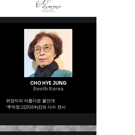
CHO HYE JUNG
South Korea
위양지의 아름다운 물안개
'추억창고(2024년)외 다수 전시