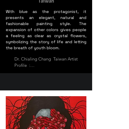
Taiwan
With blue as the protagonist, it
presents an elegant, natural and
fashionable painting style. The
expansion of other colors gives people
a feeling as clear as crystal flowers,
symbolizing the story of life and letting
the breath of youth bloom.
Dr. Chialing Chang  Taiwan Artist 
Profile  :

Member of Taiwan Tea Painting 
and Calligraphy Art Education 
Association

Assistant Professor and  of the 
Beauty and Health Department 
of Min-Hwei Junior College   of  
Health Care   Management .  
Also a rendering artist, educator 
and writer. Currently working in 
the field of teaching and art for 