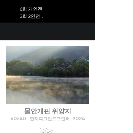
6회 개인전 

3회 2인전

TOP 32회

100세인생 그림전시회4회

100세인생 컬러링북 2권 
출간

그룹전100여회 참가
물안개핀 위양지
50×40 한지피그먼트프린터 2024