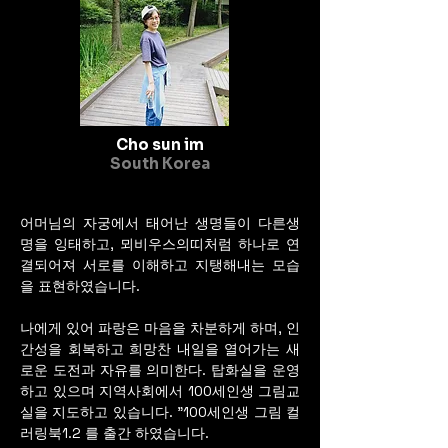
의 문양을 재해석하고 도입하
여 그림을 소장하고 관람 하는 
분들께 막혀있는 기의 순환을 
도와 새로운 좋은 기운과 위안
을  받을 수 있는 작품을 제작 
중에 있다.
Cho sun im
South Korea
어머님의 자궁에서 태어난 생명들이 다른생
명을 잉태하고, 뫼비우스의띠처럼 하나로 연
결되어져 서로를 이해하고 지탱해내는 모습
을 표현하였습니다.
나에게 있어 파랑은 마음을 차분하게 하며, 인
간성을 회복하고 희망찬 내일을 열어가는 새
로운 도전과 자유를 의미한다. 탑화실을 운영
하고 있으며 지역사회에서 100세인생 그림교
실을 지도하고 있습니다. "100세인생 그림 컬
러링북1.2 를 출간 하였습니다.