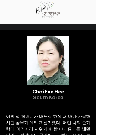
Choi Eun Hee
South Korea
어릴 적 할머니가 바느질 하실 때 마다 사용하
시던 골무가 예쁘고 신기했다. 어린 나의 손가
락에 이리저리 끼워가며 할머니 흉내를 냈던