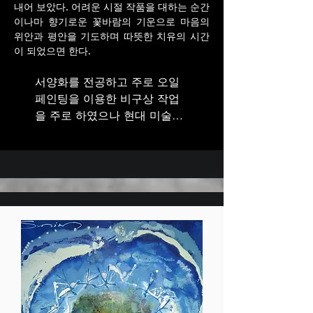
내어 보았다. 어려운 시절 작품을 대하는 순간
이나마 향기로운 꽃바람의 기운으로 마음의
위안과 평안을 기도하며 따뜻한 치유의 시간
이 되었으면 한다.
서양화를 전공하고 주로 오일 
페인팅을 이용한 비구상 작업
을 주로 하였으나 현대 미술의 
특성상 장르의 구분이 불분명
해지다 보니 나만의 개성적이
고 독창적인 작품의 방향을 고
민하던 중 다시 전공을 바꿔 한
국화 비구상과 민화로 석사 과
정을 마쳤다.

한지에 스미는 색들의 얼룩에 
매료되어 그 얼룩이 주는 우연
의 효과를 이용하여 나만의 모
티브와 패턴들을 찿게되었고 
눈에 보이지 않은 감정의 느낌