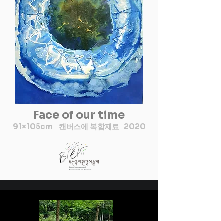
과 언어들을 형상화 하였다.

먹선으로 밑 스케치없이 마음
의 끌림만으로 자유스럽게 드
로잉하다보니  꽃바람 시리즈
가 완성되었다.

꽃바람의 의미는 환경오염, 자
연재해로 인한 현상황을  청정
한 새 바람으로 정화해 주는 염
원과

동시에 새로운 희망과 관계회
Face of our time
복, 화합을 의미하기도 한다. 

91×105cm 캔버스에 복합재료 2020
한지를 이용한 작업을 하다보
니 우리 문화에 대한 소중함을 
생각하게 되었고, 현재는 우리
의 그림인 민화에 대한 관심과 
이해를 높여 꽃바람 시리즈와 
민화를 콜라보한 작품을 하고 
있다.

 꽃바람 시리즈에 와당, 차크라