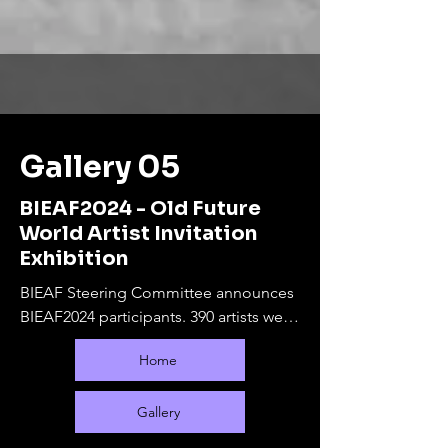
Gallery 05
BIEAF2024 - Old Future
World Artist Invitation
Exhibition
BIEAF Steering Committee announces 
BIEAF2024 participants. 390 artists were 
selected from 65 countries.

Home
The online exhibition will run from 
September 10, 2024 to February 28, 
2025. During this period, offline 
Gallery
exhibitions will be held at various 