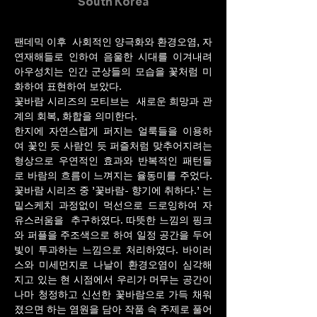
South Korea
팬데믹 이후 사회적인 양극화와 환경오염, 자
연재해들로 인하여 음울한 시대를 이겨내려
아우성치는 인간 군상들의 모습을 꽃처럼 미
화하여 표현하여 보았다.
꽃바람 시리즈의 모티브는 새로운 희망과 관
계의 회복, 화합을 의미한다.
한지에 자연스럽게 퍼지는 얼룩들을 이용하
여 꽃인 듯 사람인 듯 퍼즐처럼 맞추어지려는
형상으로 우연적인 효과와 반복적인 패턴들
로 바람의 흐름이 느껴지는 율동미를 주었다.
꽃바람 시리즈 중 '꽃바람- 향기에 취하다.' 는
밑스케치 과정없이 먹선으로 드로잉하여 자
유스러움을 추구하였다. 따뜻한 느낌의 핑크
와 퍼플을 주조색으로 하여 일정 공간을 두어
빛이 투과하는 느낌으로 처리하였다. 바이러
스와 미세먼지로 나날이 환경오염이 심각해
지고 있는 현 시점에서 우리가 머무는 공간이
나마 청정하고 신선한 꽃바람으로 가득 채워
졌으면 하는 염원을 담아 작품 속 주제로 풀어