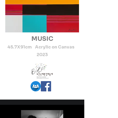
MUSIC
45.7X91cm Acrylic on Canvas
2023