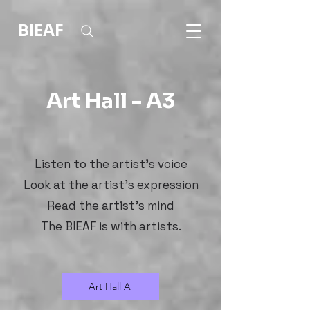
BIEAF
Art Hall - A3
Listen to the artist's voice
Look at the artist's expression
Read the artist's mind
The BIEAF is with artists.
Art Hall A