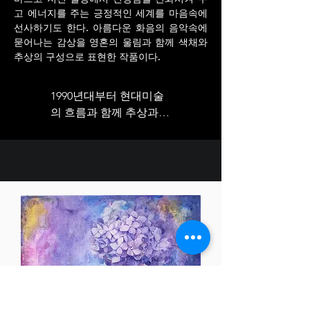
고 에너지를 주는 긍정적인 세계를 마음속에
선사하기도 한다. 아름다운 화음의 음악속에
묻어나는 감상을 영혼의 울림과 함께 색채와
추상의 구성으로 표현한 작품이다.
1990년대부터 현대미술
의 흐름과 함께 추상과 
구상을 넘나들며 활발한 
작업을 해온 최수희작가
는 매일 반복되는 일상에 
관심을 기울이고 소재를 
찾는다. 그녀의 작업들은 
작가 특유의 개인적 관심
과 경험, 사유의 양상을 
차용된 이미지를 통해 구
상의 형태로 또는 추상에
서 보이는 형태의 파편으
로 이미지화하는 방식을 