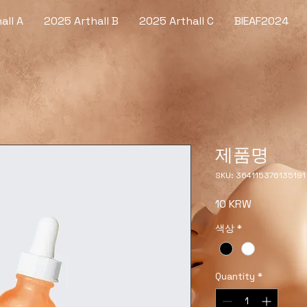
all A
2025 Arthall B
2025 Arthall C
BIEAF2024
제품명
SKU: 364115376135191
Price
10 KRW
색상
*
Quantity
*