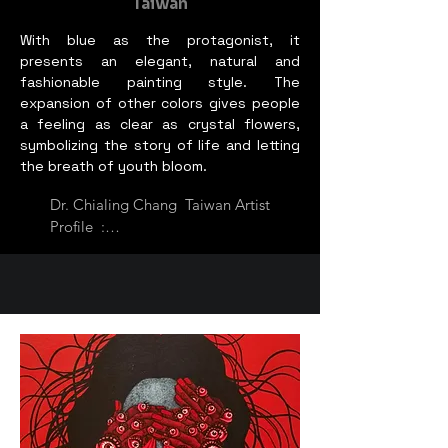
Taiwan
With blue as the protagonist, it
presents an elegant, natural and
fashionable painting style. The
expansion of other colors gives people
a feeling as clear as crystal flowers,
symbolizing the story of life and letting
the breath of youth bloom.
Dr. Chialing Chang  Taiwan Artist 
Profile  :

Member of Taiwan Tea Painting 
and Calligraphy Art Education 
Association

Assistant Professor and  of the 
Beauty and Health Department 
of Min-Hwei Junior College   of  
Health Care   Management .  
Also a rendering artist, educator 
and writer. Currently working in 
the field of teaching and art for 