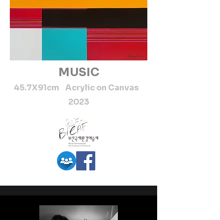
MUSIC
45.7X91cm Acrylic on Canvas
2023