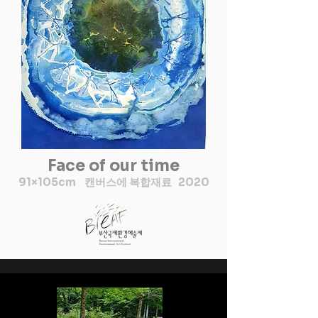
과 언어들을 형상화 하였다.

먹선으로 밑 스케치없이 마음
의 끌림만으로 자유스럽게 드
로잉하다보니  꽃바람 시리즈
가 완성되었다.

꽃바람의 의미는 환경오염, 자
연재해로 인한 현상황을  청정
한 새 바람으로 정화해 주는 염
원과

동시에 새로운 희망과 관계회
Face of our time
복, 화합을 의미하기도 한다. 

91×105cm 캔버스에 복합재료 2020
한지를 이용한 작업을 하다보
니 우리 문화에 대한 소중함을 
생각하게 되었고, 현재는 우리
의 그림인 민화에 대한 관심과 
이해를 높여 꽃바람 시리즈와 
민화를 콜라보한 작품을 하고 
있다.

 꽃바람 시리즈에 와당, 차크라