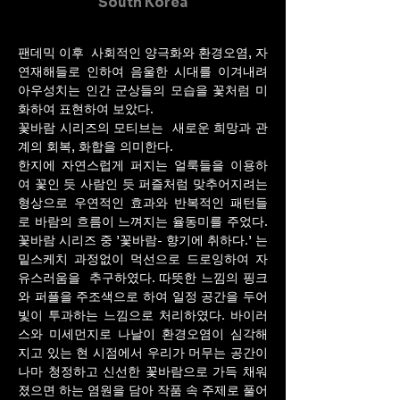
South Korea
팬데믹 이후 사회적인 양극화와 환경오염, 자
연재해들로 인하여 음울한 시대를 이겨내려
아우성치는 인간 군상들의 모습을 꽃처럼 미
화하여 표현하여 보았다.
꽃바람 시리즈의 모티브는 새로운 희망과 관
계의 회복, 화합을 의미한다.
한지에 자연스럽게 퍼지는 얼룩들을 이용하
여 꽃인 듯 사람인 듯 퍼즐처럼 맞추어지려는
형상으로 우연적인 효과와 반복적인 패턴들
로 바람의 흐름이 느껴지는 율동미를 주었다.
꽃바람 시리즈 중 '꽃바람- 향기에 취하다.' 는
밑스케치 과정없이 먹선으로 드로잉하여 자
유스러움을 추구하였다. 따뜻한 느낌의 핑크
와 퍼플을 주조색으로 하여 일정 공간을 두어
빛이 투과하는 느낌으로 처리하였다. 바이러
스와 미세먼지로 나날이 환경오염이 심각해
지고 있는 현 시점에서 우리가 머무는 공간이
나마 청정하고 신선한 꽃바람으로 가득 채워
졌으면 하는 염원을 담아 작품 속 주제로 풀어