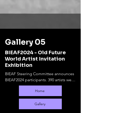
Gallery 05
BIEAF2024 - Old Future
World Artist Invitation
Exhibition
BIEAF Steering Committee announces 
BIEAF2024 participants. 390 artists were 
selected from 65 countries.

Home
The online exhibition will run from 
September 10, 2024 to February 28, 
2025. During this period, offline 
Gallery
exhibitions will be held at various 