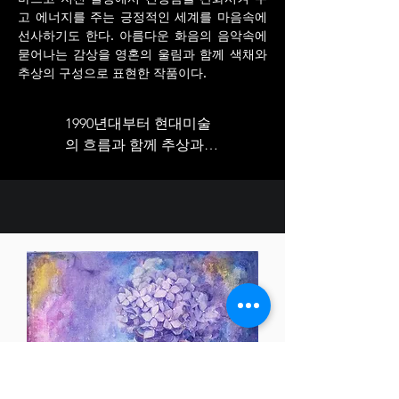
고 에너지를 주는 긍정적인 세계를 마음속에
선사하기도 한다. 아름다운 화음의 음악속에
묻어나는 감상을 영혼의 울림과 함께 색채와
추상의 구성으로 표현한 작품이다.
1990년대부터 현대미술
의 흐름과 함께 추상과 
구상을 넘나들며 활발한 
작업을 해온 최수희작가
는 매일 반복되는 일상에 
관심을 기울이고 소재를 
찾는다. 그녀의 작업들은 
작가 특유의 개인적 관심
과 경험, 사유의 양상을 
차용된 이미지를 통해 구
상의 형태로 또는 추상에
서 보이는 형태의 파편으
로 이미지화하는 방식을 