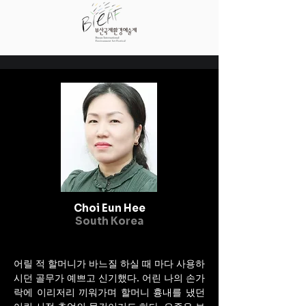
Choi Eun Hee
South Korea
어릴 적 할머니가 바느질 하실 때 마다 사용하
시던 골무가 예쁘고 신기했다. 어린 나의 손가
락에 이리저리 끼워가며 할머니 흉내를 냈던