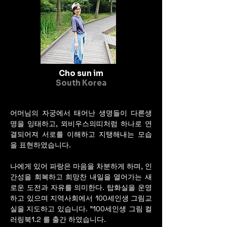
의 문양을 재해석하고 도입하
여 그림을 소장하고 관람 하는 
분들께 막혀있는 기의 순환을 
도와 새로운 좋은 기운과 위안
을  받을 수 있는 작품을 제작 
중에 있다.
Cho sun im
South Korea
어머님의 자궁에서 태어난 생명들이 다른생
명을 잉태하고, 뫼비우스의띠처럼 하나로 연
결되어져 서로를 이해하고 지탱해내는 모습
을 표현하였습니다.
나에게 있어 파랑은 마음을 차분하게 하며, 인
간성을 회복하고 희망찬 내일을 열어가는 새
로운 도전과 자유를 의미한다. 탑화실을 운영
하고 있으며 지역사회에서 100세인생 그림교
실을 지도하고 있습니다. "100세인생 그림 컬
러링북1.2 를 출간 하였습니다.