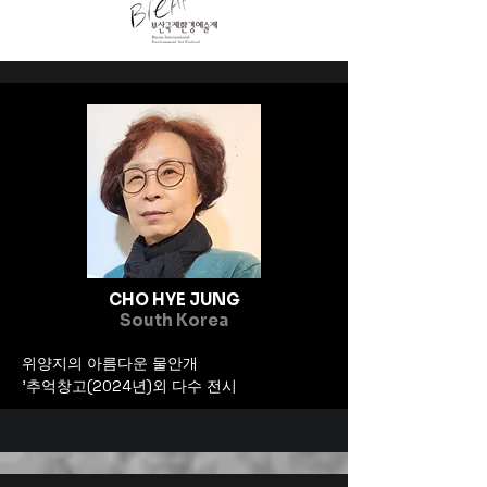
CHO HYE JUNG
South Korea
위양지의 아름다운 물안개
'추억창고(2024년)외 다수 전시