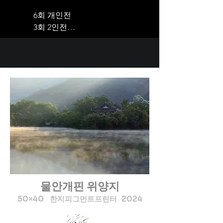
6회 개인전 

3회 2인전

TOP 32회

100세인생 그림전시회4회

100세인생 컬러링북 2권 
출간

그룹전100여회 참가
물안개핀 위양지
50×40 한지피그먼트프린터 2024