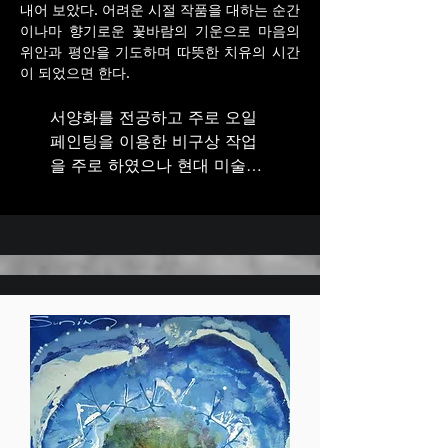
내어 보았다. 어려운 시절 작품을 대하는 순간
이나마 향기로운 꽃바람의 기운으로 마음의
위안과 평안을 기도하며 따뜻한 치유의 시간
이 되었으면 한다.
서양화를 전공하고 주로 오일 
페인팅을 이용한 비구상 작업
을 주로 하였으나 현대 미술의 
특성상 장르의 구분이 불분명
해지다 보니 나만의 개성적이
고 독창적인 작품의 방향을 고
민하던 중 다시 전공을 바꿔 한
국화 비구상과 민화로 석사 과
정을 마쳤다.

한지에 스미는 색들의 얼룩에 
매료되어 그 얼룩이 주는 우연
의 효과를 이용하여 나만의 모
티브와 패턴들을 찿게되었고 
눈에 보이지 않은 감정의 느낌