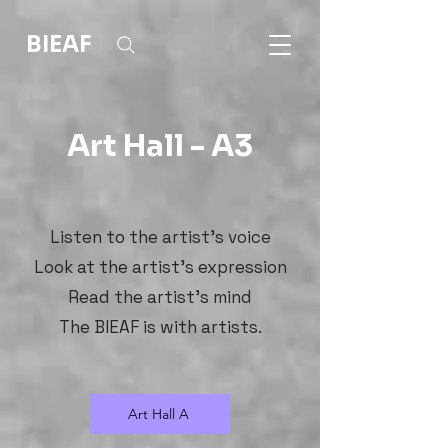
BIEAF
Art Hall - A3
Listen to the artist's voice
Look at the artist's expression
Read the artist's mind
The BIEAF is with artists.
Art Hall A