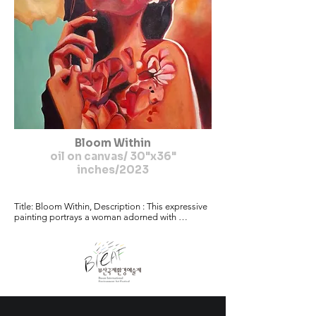
dimensions, often addressing

issues such as violence against women, social 
persecution, and abortion.

Specializing in oil and acrylic on canvas, I excel in 
large-scale compositions,

ensuring that each piece harmonizes space, 
theme, and emotion to resonate

deeply with its intended message.
Bloom Within
oil on canvas/ 30"x36"
inches/2023
Title: Bloom Within, Description : This expressive 
painting portrays a woman adorned with 
blossoming petals that flow seamlessly across 
her chest, fingers, and forehead, merging her

identity with nature. Her partially obscured eyes 
evoke a sense of

introspection and inner growth. The vibrant reds, 
corals, and pinks symbolise

passion, life force, and resilience, while the 
turquoise background hints at

hope and calmness beyond intense emotions.
