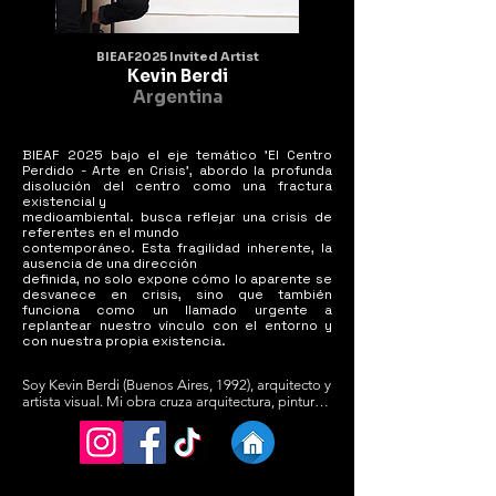
BIEAF2025 Invited Artist
Kevin Berdi
Argentina
BIEAF 2025 bajo el eje temático 'El Centro
Perdido - Arte en Crisis', abordo la profunda
disolución del centro como una fractura
existencial y
medioambiental. busca reflejar una crisis de
referentes en el mundo
contemporáneo. Esta fragilidad inherente, la
ausencia de una dirección
definida, no solo expone cómo lo aparente se
desvanece en crisis, sino que también
funciona como un llamado urgente a
replantear nuestro vínculo con el entorno y
con nuestra propia existencia.
Soy Kevin Berdi (Buenos Aires, 1992), arquitecto y 
artista visual. Mi obra cruza arquitectura, pintura y 
percepción, creando paisajes urbanos

que se descomponen en formas imposibles. 
Exploro vértigo, surrealismo y

crisis del espacio.

He expuesto en buenos aires en espacios como 