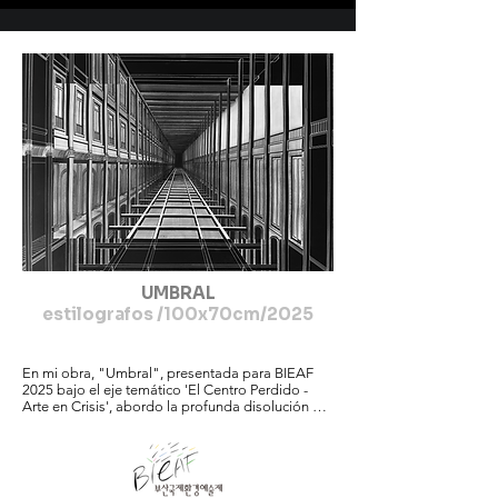
Patio Bullrich, Museo Sívori,

Museo Rómulo Raggio asi como Art on paper y 
Affordable New York.

Con “Umbral” propongo una mirada crítica 
sobre colapsos urbanos,

ecológicos y existenciales, que dialoga 
directamente con BIEAF 2025: “The

Lost Center – Art in Crisis”.
UMBRAL
estilografos /100x70cm/2025
En mi obra, "Umbral", presentada para BIEAF 
2025 bajo el eje temático 'El Centro Perdido - 
Arte en Crisis', abordo la profunda disolución del 
centro

como una fractura existencial y medioambiental. 
A través de una perspectiva

arquitectónica laberíntica, construida 
meticulosamente con estilógrafos y
