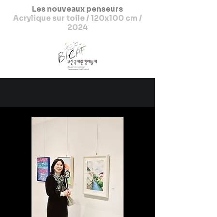
Les nouveaux penseurs
Acrylique sur toile / 120x100 cm /
2024