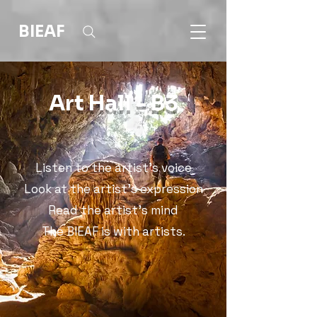
BIEAF
Art Hall - B3
Listen to the artist's voice
Look at the artist's expression
Read the artist's mind
The BIEAF is with artists.