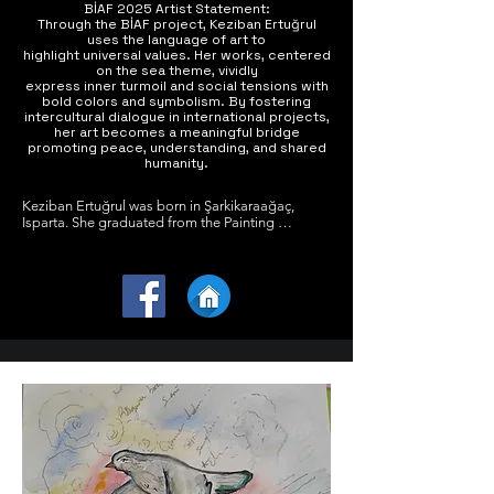
BİAF 2025 Artist Statement:
Through the BİAF project, Keziban Ertuğrul
uses the language of art to
highlight universal values. Her works, centered
on the sea theme, vividly
express inner turmoil and social tensions with
bold colors and symbolism. By fostering
intercultural dialogue in international projects,
her art becomes a meaningful bridge
promoting peace, understanding, and shared
humanity.
Keziban Ertuğrul was born in Şarkikaraağaç, 
Isparta. She graduated from the Painting 
Department of Süleyman Demirel University 
Faculty of Fine Arts in

2007. In 2011, she completed her pedagogical 
formation at Akdeniz University

Faculty of Education in Antalya. In 2017, she 
began studying Sociology at

Anadolu University. The same year, she founded 
the International Island

Countries Artists Group to unite the universal 
power of art. She held two solo

exhibitions and curated two international 
symposiums. In addition, she

curated many international exhibitions, bringing 
together artists from

different cultures. Her works have been featured 
in numerous international
