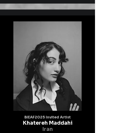
The exaggerated, abstracted petals represent 
self-love and acceptance,

suggesting that beauty is not confined to fashion 
or external adornment but

blooms from within. Her upward gaze and 
delicate hand gesture indicate

vulnerability and strength coexisting in silence.

This artwork celebrates the social value of 
authenticity – encouraging viewers

to embrace their true selves as naturally and 
confidently as flowers open to

the sun, unbothered by judgments around them.
BIEAF2025 Invited Artist
Khatereh Maddahi
Iran