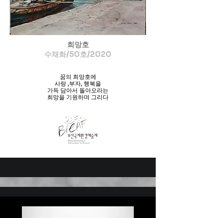
희망호
수채화/50호/2020
꿈의 희망호에
사랑 ,부자, 행복을
가득 담아서 돌아오라는
희망을 기원하며 그리다