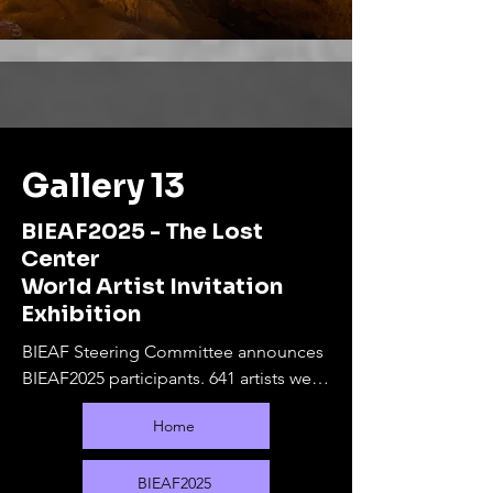
Gallery 13
BIEAF2025 - The Lost
Center
World Artist Invitation
Exhibition
BIEAF Steering Committee announces 
BIEAF2025 participants. 641 artists were 
selected from 80 countries.

Home
The online exhibition will run from 
September 10, 2025 to February 28, 
2026. During this period, offline 
BIEAF2025