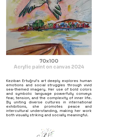
group exhibitions across various countries. Her 
art often focuses on the sea

theme to reflect the complexity of human inner 
life and social issues.

Concepts such as fear, confusion, emotional 
intensity, tension, and the

struggle for existence are expressed through 
symbolic language and color

sensitivity. She uses bold and vibrant colors to 
enhance emotional impact. As

an artist who believes in universal peace, she 
aims to strengthen intercultural

understanding through art. In the 2024–2025 
70x100
term, she was selected as a

Acrylic paint on canvas 2024
World Peace Ambassador for Culture and Art 
and represented Turkey at the

World Art Summit.
Keziban Ertuğrul’s art deeply explores human
emotions and social struggles through vivid
sea-themed imagery. Her use of bold colors
and symbolic language powerfully conveys
fear, tension, and the complexity of inner life.
By uniting diverse cultures in international
exhibitions, she promotes peace and
intercultural understanding, making her work
both visually striking and socially meaningful.