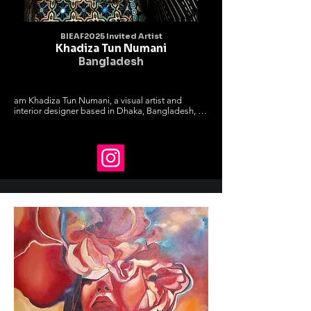
BIEAF2025 Invited Artist
Khadiza Tun Numani
Bangladesh
am Khadiza Tun Numani, a visual artist and 
interior designer based in Dhaka, Bangladesh, 
holding a Master's Degree in Fine Arts (Drawing 
and Painting)

from the University of Dhaka. I am the co-founder 
of Art n Artist, a social

network for artists and art enthusiasts, and my 
artistic focus lies in realistic

painting. My works have been showcased in 
numerous national and

international galleries and exhibitions, earning 
recognition from the

Bangladesh Shilpakala Academy, the country's 
premier arts institution.

Graduating as the top student from 
Bangladesh's most prestigious fine arts

school, I have developed a creative process that 
is spontaneous, vivid, and

meticulous, centered on strong thematic 
concepts and technical precision. My

paintings explore philosophical and social 