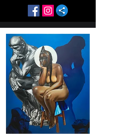
symbolic elements to create a dialogue between 
heritage and contemporary issues.Over the 
years, I have participated in several 
international exhibitions and art competitions, 
highlighting the importance of art as a tool for 
connection and awareness. In 2025, my work 
Afri'casso was awarded First Prize at the Living 
Colors International Art Exhibition organized by 
ArtTutor.Through acrylic, oil and mixed media 
techniques, I strive to create powerful visual 
narratives that invite reflection, sharing and 
hope.