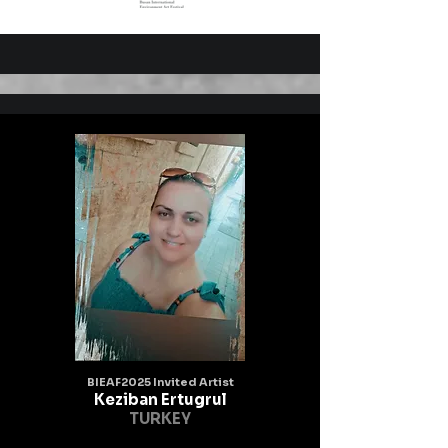
acrílico, exploro la sensación de desorientación y 
la búsqueda de significado

en un mundo donde la estabilidad y el orden 
parecen cada vez más esquivos.

La repetición de estructuras que se desvanecen 
en la distancia, creando

espacios vacíos y perspectivas infinitas, busca 
reflejar esta crisis de referentes

en el mundo contemporáneo. El pasillo que se 
adentra hacia un abismo de

profundidad ilusoria y la inquietante falta de un 
punto focal claro simbolizan

ciudades y sistemas que, al igual que nuestro 
entorno, se encuentran en un

constante colapso. Esta fragilidad inherente, la 
ausencia de una dirección

definida, no solo expone cómo lo aparente se 
desvanece en crisis, sino que

también funciona como un llamado urgente a 
replantear nuestro vínculo con

el entorno y con nuestra propia existencia.

"Umbral" invita al espectador a detenerse, a 
confrontar la incertidumbre y a

cuestionar: ¿qué ocurre cuando el centro ya no 
existe? Es una reflexión visual

sobre la necesidad de redefinir nuestros 
BIEAF2025 Invited Artist
cimientos en un mundo en constante

Keziban Ertugrul
transformación.
TURKEY