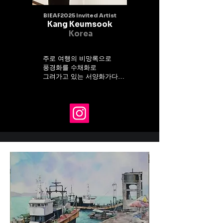
BIEAF2025 Invited Artist
Kang Keumsook
Korea
주로 여행의 비망록으로

풍경화를 수채화로

그려가고 있는 서양화가다

수채화를 맑고 밝게

평화로움과 행복

아름다움만을 그려가는

화가이고 싶은 소망으로

최근에는

국내, 해외, 유럽여행

기록으로

여행비망록을 연작으로

그리고 있다

멋진 좋은 작품을

많이 창작해 훌륭한

화가가 되고 싶은

꿈을 꾼다